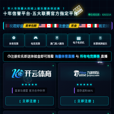
🎰
[ 华人市场最大的线上娱乐服务供应商 ]
十年信誉平台·五大联赛官方指定平台
在线玩家: 8263214
祝君好运
注册送
祝君好运
首单包赔
彩金
🍁
🍁
⚽
🎮
🃏
🀄️
🎰
电子老虎机
体育竞猜
电竞竞猜
澳门真人赌场
彩票棋牌娱乐
🎮
📺注册实名即送体验金即可观看
海量体育直播
与
所有电竞赛事
直播
🎲
★★★★★
★★★★★
皇家马德里 官方合作伙伴
首存返利68%
[ 立即注册 ]
[ 立即注册 ]