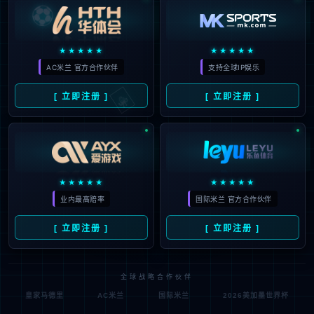
⚽
★★★★★
★★★★★
AC米兰 官方合作伙伴
支持全球IP娱乐
🃏
[ 立即注册 ]
[ 立即注册 ]
★★★★★
★★★★★
业内最高赔率
国际米兰 官方合作伙伴
[ 立即注册 ]
[ 立即注册 ]
全球战略合作伙伴
皇家马德里
AC米兰
国际米兰
2026美加墨世界杯