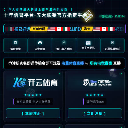
🎰
[ 华人市场最大的线上娱乐服务供应商 ]
十年信誉平台·五大联赛官方指定平台
在线玩家: 8263214
祝君好运
注册送
祝君好
首单包赔
彩金
🍁
🍁
🍁
⚽
🎮
🃏
🀄️
🎰
电子老虎机
体育竞猜
电竞竞猜
澳门真人赌场
彩票棋牌娱乐
📺注册实名即送体验金即可观看
海量体育直播
与
所有电竞赛事
直播
🎮
🎲
★★★★★
★★★★★
皇家马德里 官方合作伙伴
首存返利68%
[ 立即注册 ]
[ 立即注册 ]