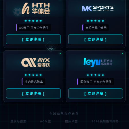
⚽
★★★★★
★★★★★
AC米兰 官方合作伙伴
支持全球IP娱乐
🃏
[ 立即注册 ]
[ 立即注册 ]
★★★★★
★★★★★
业内最高赔率
国际米兰 官方合作伙伴
[ 立即注册 ]
[ 立即注册 ]
全球战略合作伙伴
皇家马德里
AC米兰
国际米兰
2026美加墨世界杯