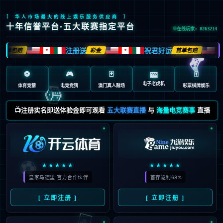
[ 华人市场最大的线上娱乐服务供应商 ]
十年信誉平台·五大联赛指定平台
在线玩家: 8263214
🎮
注册送
祝君好运
首单包赔
彩金
首单包赔
🍁
🍁
🍁
⚽
🎮
🃏
🀄️
🎰
🎲
电子老虎机
体育竞猜
电竞竞猜
澳门真人赌场
彩票棋牌娱乐
📺注册实名即送体验金即可观看
五大联赛直播
与
海量电竞赛事
直播
⚽
★★★★★
★★★★★
皇家马德里 官方合作伙伴
首存返利68%
[ 立即注册 ]
[ 立即注册 ]
🃏