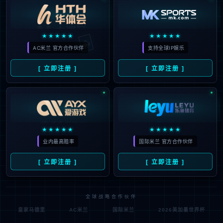
🃏
★★★★★
★★★★★
AC米兰 官方合作伙伴
支持全球IP娱乐
[ 立即注册 ]
[ 立即注册 ]
★★★★★
★★★★★
业内最高赔率
国际米兰 官方合作伙伴
[ 立即注册 ]
[ 立即注册 ]
全球战略合作伙伴
皇家马德里
AC米兰
国际米兰
2026美加墨世界杯