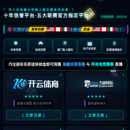
🎰
[ 华人市场最大的线上娱乐服务供应商 ]
十年信誉平台·五大联赛官方指定平台
在线玩家: 8263214
祝君好运
注册送
祝君好运
首单包赔
彩金

🍁
🍁
⚽
🎮
🃏
🀄️
🎰
电子老虎机
体育竞猜
电竞竞猜
澳门真人赌场
彩票棋牌娱乐
📺注册实名即送体验金即可观看
海量体育直播
与
所有电竞赛事
直播
🎮
🎲
★★★★★
★★★★★
皇家马德里 官方合作伙伴
首存返利68%
[ 立即注册 ]
[ 立即注册 ]