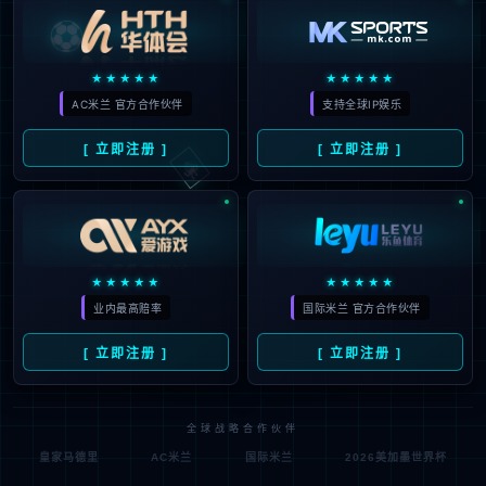
⚽
★★★★★
★★★★★
AC米兰 官方合作伙伴
支持全球IP娱乐
🃏
[ 立即注册 ]
[ 立即注册 ]
★★★★★
★★★★★
业内最高赔率
国际米兰 官方合作伙伴
[ 立即注册 ]
[ 立即注册 ]
全球战略合作伙伴
皇家马德里
AC米兰
国际米兰
2026美加墨世界杯